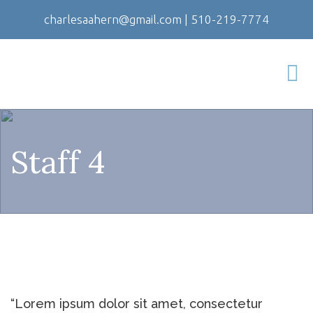
charlesaahern@gmail.com
|
510-219-7774
Staff 4
“Lorem ipsum dolor sit amet, consectetur